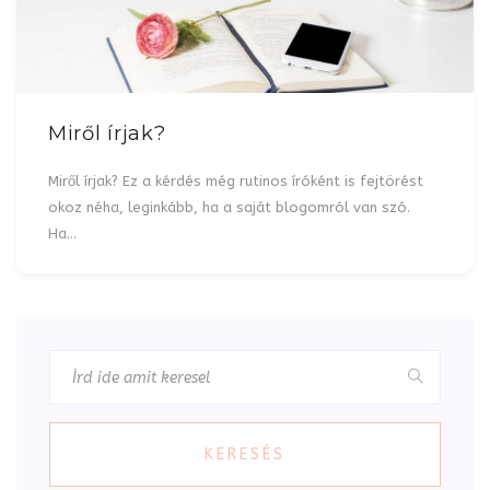
Miről írjak?
Miről írjak? Ez a kérdés még rutinos íróként is fejtörést
okoz néha, leginkább, ha a saját blogomról van szó.
Ha…
KERESÉS