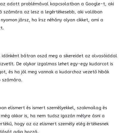
az adott problémával kapcsolatban a Google-t, aki
só számára az lesz a legértékesebb, aki valóban
nyomon jársz, ha írsz néhány olyan cikket, ami a
t.
t időnként bátran oszd meg a sikereidet az olvasóiddal
özvetít. De olykor izgalmas lehet egy-egy kudarcot is
ogot, és ha jól meg vannak a kudarchoz vezető hibák
ó számára.
ban elismert és ismert személyekkel, szakmailag és
 még akkor is, ha nem tudsz igazán mélyre ásni a
értékű, hogy az az elismert személy elég értékesnek
udását adja hozzá.