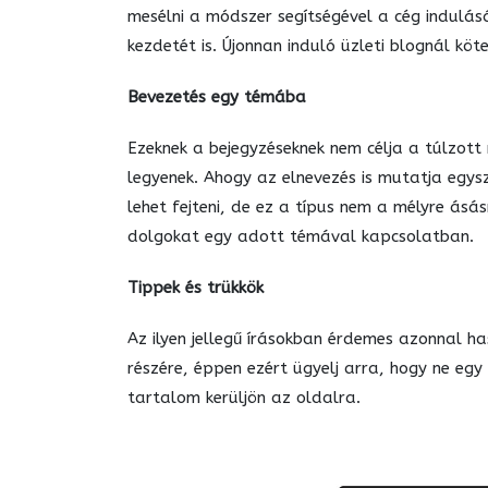
mesélni a módszer segítségével a cég indulását
kezdetét is. Újonnan induló üzleti blognál kö
Bevezetés egy témába
Ezeknek a bejegyzéseknek nem célja a túlzott 
legyenek. Ahogy az elnevezés is mutatja egys
lehet fejteni, de ez a típus nem a mélyre ásás
dolgokat egy adott témával kapcsolatban.
Tippek és trükkök
Az ilyen jellegű írásokban érdemes azonnal h
részére, éppen ezért ügyelj arra, hogy ne egy
tartalom kerüljön az oldalra.