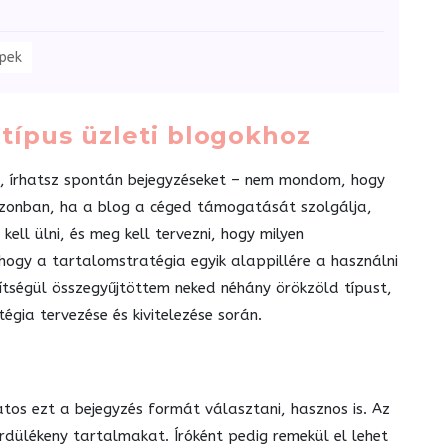
ppek
típus üzleti blogokhoz
s, írhatsz spontán bejegyzéseket – nem mondom, hogy
 Azonban, ha a blog a céged támogatását szolgálja,
 kell ülni, és meg kell tervezni, hogy milyen
hogy a tartalomstratégia egyik alappillére a használni
ítségül összegyűjtöttem neked néhány örökzöld típust,
gia tervezése és kivitelezése során.
tos ezt a bejegyzés formát választani, hasznos is. Az
ördülékeny tartalmakat. Íróként pedig remekül el lehet