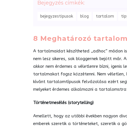
Bejegyzés címkék:
bejegyzestipusok
blog
tartalom
ti
8
Meghatározó tartalom
A tartalmaidat készítheted „adhoc” módon i
nem lesz sikeres, sok bloggernek bejött már.
akkor nem érdemes a véletlenre bízni, igenis le
tartalmakat fogsz közzétenni. Nem véletlen, 
kívánt tartalomtípusok felvázolása ezért seg
melyeket érdemes alkalmazni a tartalomstraté
Történetmesélés (storytelling)
Amellett, hogy az utóbbi években nagyon diva
emberek szeretik a történeteket, szeretik a g