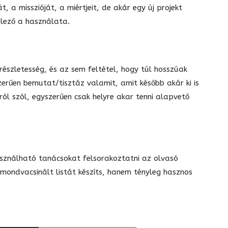
, a misszióját, a miértjeit, de akár egy új projekt
telező a használata.
részletesség, és az sem feltétel, hogy túl hosszúak
zerűen bemutat/tisztáz valamit, amit később akár ki is
ról szól, egyszerűen csak helyre akar tenni alapvető
asználható tanácsokat felsorakoztatni az olvasó
 mondvacsinált listát készíts, hanem tényleg hasznos