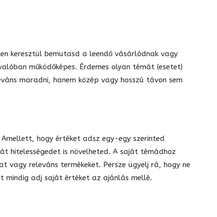
kten keresztül bemutasd a leendő vásárlódnak vagy
z valóban működőképes. Érdemes olyan témát (esetet)
leváns maradni, hanem közép vagy hosszú távon sem
. Amellett, hogy értéket adsz egy-egy szerinted
át hitelességedet is növelheted. A saját témádhoz
t vagy releváns termékeket. Persze ügyelj rá, hogy ne
t mindig adj saját értéket az ajánlás mellé.