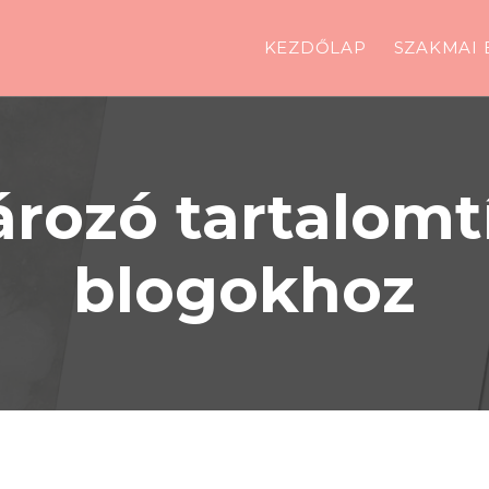
KEZDŐLAP
SZAKMAI 
rozó tartalomtí
blogokhoz