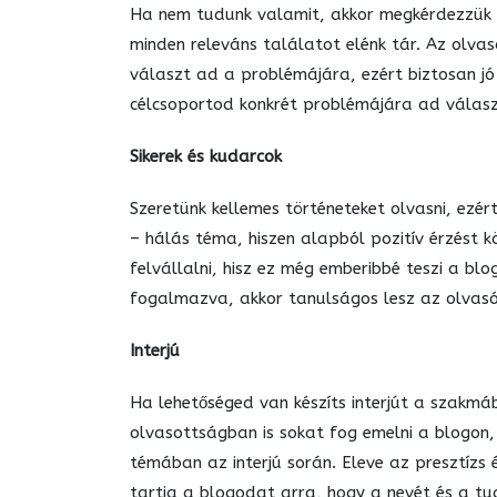
Ha nem tudunk valamit, akkor megkérdezzük 
minden releváns találatot elénk tár. Az olva
választ ad a problémájára, ezért biztosan jó 
célcsoportod konkrét problémájára ad válasz
Sikerek és kudarcok
Szeretünk kellemes történeteket olvasni, ezér
– hálás téma, hiszen alapból pozitív érzést k
felvállalni, hisz ez még emberibbé teszi a bl
fogalmazva, akkor tanulságos lesz az olvas
Interjú
Ha lehetőséged van készíts interjút a szakmá
olvasottságban is sokat fog emelni a blogon,
témában az interjú során. Eleve az presztízs 
tartja a blogodat arra, hogy a nevét és a t