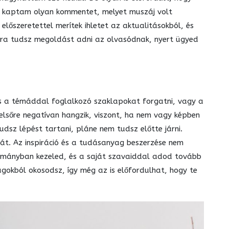
á kaptam olyan kommentet, melyet muszáj volt
előszeretettel merítek ihletet az aktualitásokból, és
ára tudsz megoldást adni az olvasódnak, nyert ügyed
s a témáddal foglalkozó szaklapokat forgatni, vagy a
 elsőre negatívan hangzik, viszont, ha nem vagy képben
udsz lépést tartani, pláne nem tudsz előtte járni.
át. Az inspiráció és a tudásanyag beszerzése nem
ományban kezeled, és a saját szavaiddal adod tovább
agokból okosodsz, így még az is előfordulhat, hogy te