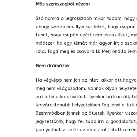
Más szemszögből nézem
Számomra a legrosszabb mikor tudom, hogy mi
ahogy szeretném. Ilyenkor lehet, hogy csupán 
Lehet, hogy csupán azért nem jön az ihlet, mer
módszer, ha egy témát már agyon írt a szakma,
róla. Fogd meg és csavard ki! Merj önálló lenn
Nem drámázok
Ha végképp nem jön az ihlet, akkor ott hagy
meg nem világosodom. Vannak olyan helyzetek,
erőltetni a kreativitást. Ilyenkor bátran állj f
legváratlanabb helyzetekben fog jönni a tuti
üzemmódban jönnek az ötletek. Ilyenkor visz
jegyzettömb, hogy fel tudd írni a gondolatot
görnyedhetsz ismét az íróasztal fölött remén