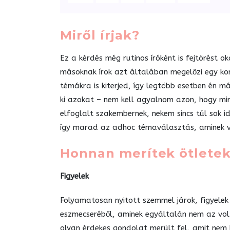
Miről írjak?
Ez a kérdés még rutinos íróként is fejtörést 
másoknak írok azt általában megelőzi egy kom
témákra is kiterjed, így legtöbb esetben én 
ki azokat – nem kell agyalnom azon, hogy mir
elfoglalt szakembernek, nekem sincs túl sok i
így marad az adhoc témaválasztás, aminek ve
Honnan merítek ötletek
Figyelek
Folyamatosan nyitott szemmel járok, figyele
eszmecseréből, aminek egyáltalán nem az volt
olyan érdekes gondolat merült fel, amit nem 