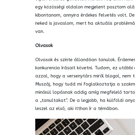
egy közösségi oldalon megjelent posztom al
kibontanom, annyira érdekes felvetés volt. De 
neked is javaslom, mert ha aktuális problém
van.
Olvasok
Olvasok és szinte állandóan tanulok. Érdeme
konkurencia írásait követni. Tudom, ez utóbbi
azzal, hogy a versenytárs miről blogol, nem t
Muszáj, hogy tudd mi foglalkoztatja a szakm
minősül lopásnak addig amíg megfelelő tart
a „tanultakat”. De a legjobb, ha külföldi any
leszel az első, aki itthon ír a témában.