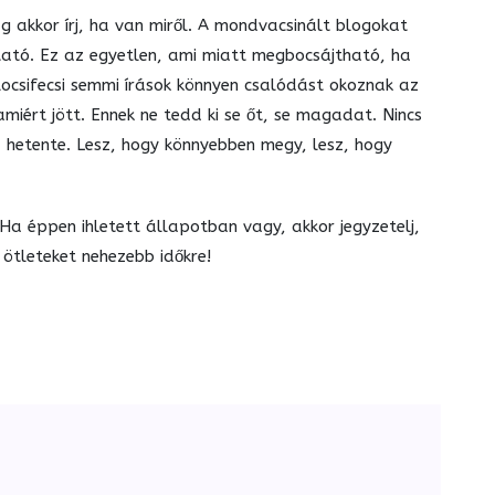
 akkor írj, ha van miről. A mondvacsinált blogokat
ztató. Ez az egyetlen, ami miatt megbocsájtható, ha
locsifecsi semmi írások könnyen csalódást okoznak az
iért jött. Ennek ne tedd ki se őt, se magadat. Nincs
d hetente. Lesz, hogy könnyebben megy, lesz, hogy
a éppen ihletett állapotban vagy, akkor jegyzetelj,
ötleteket nehezebb időkre!