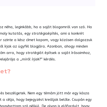
okoz néha, leginkább, ha a saját blogomról van szó. Ha
oly kutatás, egy stratégiaépítés, ami a konkrét
már szinte a kész címet kapom, vagy közösen dolgozzuk
ől írjak az ügyfél blogjára. Azonban, ahogy minden
dőm arra, hogy stratégiát építsek a saját írásaimhoz,
lejárója a „
miről írjak?
” kérdés.
et?
k és beszélgetek. Nem egy témám jött már egy kósza
 a célja, hogy bejegyzést kreáljak belőle. Csupán egy
hagyhattam szó nélkül. De olyan is előfordult, hogy