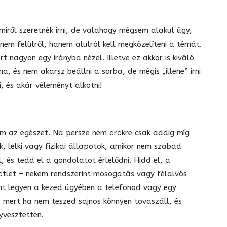
ről szeretnék írni, de valahogy mégsem alakul úgy,
nem felülről, hanem alulról kell megközelíteni a témát.
t nagyon egy irányba nézel. Illetve ez akkor is kiváló
 és nem akarsz beállni a sorba, de mégis „illene” írni
i, és akár véleményt alkotni!
om az egészet. Na persze nem örökre csak addig míg
 lelki vagy fizikai állapotok, amikor nem szabad
el, és tedd el a gondolatot érlelődni. Hidd el, a
 ötlet – nekem rendszerint mosogatás vagy félalvós
ont legyen a kezed ügyében a telefonod vagy egy
, mert ha nem teszed sajnos könnyen tovaszáll, és
yvesztetten.