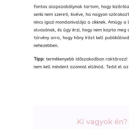
Fontos alapszabálynak tartom, hogy kizárólag
senki nem szereti, kivéve, ha nagyon szórako
nincs igazi mondanivalója a cikknek. Amúgy a 
olvasónak, és úgy érzi, hogy nem kapta meg am
törvény arra, hogy hány írást kell publikálno
nehezebben.
Tipp:
termékenyebb időszakodban raktározz! H
nem kell mindent azonnal ellőnöd. Tedd el az 
Ki vagyok én?