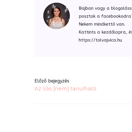
Bajban vagy a blogoláss
posztok a facebookodra? 
Nekem mindkettő van.
Kattints a kezdőlapra, é
https://tolvajvica.hu
Előző bejegyzés
Az írás [nem] tanulható