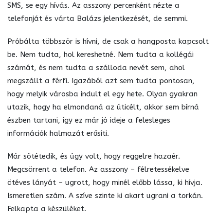
SMS, se egy hívás. Az asszony percenként nézte a
telefonját és várta Balázs jelentkezését, de semmi.
Próbálta többször is hívni, de csak a hangposta kapcsolt
be. Nem tudta, hol kereshetné. Nem tudta a kollégái
számát, és nem tudta a szálloda nevét sem, ahol
megszállt a férfi. Igazából azt sem tudta pontosan,
hogy melyik városba indult el egy hete. Olyan gyakran
utazik, hogy ha elmondaná az úticélt, akkor sem bírná
észben tartani, így ez már jó ideje a felesleges
információk halmazát erősíti.
Már sötétedik, és úgy volt, hogy reggelre hazaér.
Megcsörrent a telefon. Az asszony – félretessékelve
ötéves lányát – ugrott, hogy minél előbb lássa, ki hívja.
Ismeretlen szám. A szíve szinte ki akart ugrani a torkán.
Felkapta a készüléket.