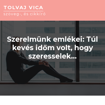
TOLVAJ VICA
szöveg-, és cikkíró
Szerelmünk emlékei: Túl
kevés időm volt, hogy
szeresselek…