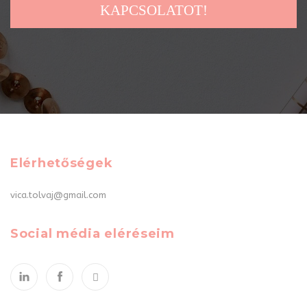
KAPCSOLATOT!
Elérhetőségek
vica.tolvaj@gmail.com
Social média eléréseim