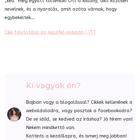
„kell” még együtt tölteniük! Ott a kislány, akit közösen
nevelnek, és a nyaralás, amit azóta várnak, hogy
egybekeltek…
Cikk folytatása az IgaziNő oldalán | ITT
Ki vagyok én?
Bajban vagy a blogolással? Cikkek kellenének a
weboldaladra, vagy posztok a facebookodra?
De se időd, se kedved az íráshoz? Jó hírem van!
Nekem mindkettő van.
Kattints a kezdőlapra, és ismerj meg jobban!