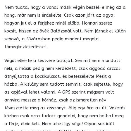
Nem tudta, hogy a vonal másik végén beszél-e még az a
hang, már nem is érdekelte. Csak azon járt az agya,
hogyan jut el a férjéhez minél előbb. Honnan szerez
kocsit, hiszen az övék Balázsnál volt. Nem járnak el külön
sehová, a fővárosban pedig mindent megold
tömegközlekedéssel.
Végül elkérte a testvére autóját. Semmit nem mondott
neki, a másik pedig nem kérdezett, csak aggódó arccal
átnyújtotta a kocsikulcsot, és betessékelte Mesit a
házba. A kislány sem tudott semmit, csak sejtette, hogy
az apjával lehet valami. A GPS szerint mégsem volt
annyira messze a kórház, csak az ismeretlen név
tévesztette meg az asszonyt. Alig egy óra az út. Vezetés
közben csak arra tudott gondolni, hogy nem halhat meg
a férje, élnie kell. Nem lehet így vége! Olyan sok időt