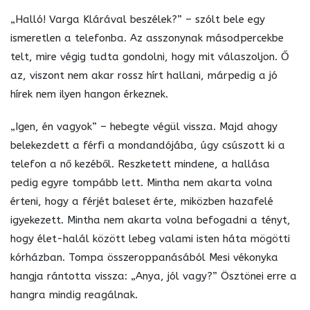
„Halló! Varga Klárával beszélek?” – szólt bele egy
ismeretlen a telefonba. Az asszonynak másodpercekbe
telt, mire végig tudta gondolni, hogy mit válaszoljon. Ő
az, viszont nem akar rossz hírt hallani, márpedig a jó
hírek nem ilyen hangon érkeznek.
„Igen, én vagyok” – hebegte végül vissza. Majd ahogy
belekezdett a férfi a mondandójába, úgy csúszott ki a
telefon a nő kezéből. Reszketett mindene, a hallása
pedig egyre tompább lett. Mintha nem akarta volna
érteni, hogy a férjét baleset érte, miközben hazafelé
igyekezett. Mintha nem akarta volna befogadni a tényt,
hogy élet-halál között lebeg valami isten háta mögötti
kórházban. Tompa összeroppanásából Mesi vékonyka
hangja rántotta vissza: „Anya, jól vagy?” Ösztönei erre a
hangra mindig reagálnak.