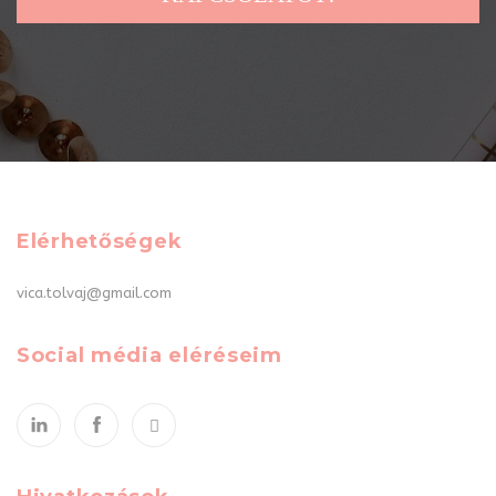
Elérhetőségek
vica.tolvaj@gmail.com
Social média eléréseim