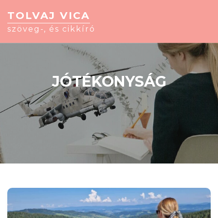
TOLVAJ VICA
szöveg-, és cikkíró
JÓTÉKONYSÁG