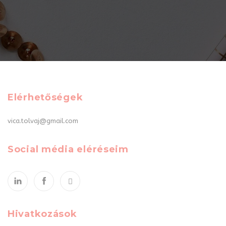
Elérhetőségek
vica.tolvaj@gmail.com
Social média eléréseim
Hivatkozások