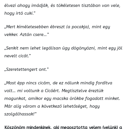
élvezi ahogy imádják, és tökéletesen tisztában van vele,
hogy irtó cuki.”
„Mert kíméletesebben ébreszt (a pocakja), mint egy
vekker. Aztán csere…”
„Senkit nem lehet legálisan úgy dögönyözni, mint egy jól
nevelt cicát.”
„Szeretettengert ont.”
„Most épp nincs cicám, de ez nálunk mindig fordítva
volt… mi voltunk a Cicáért. Megtisztelve éreztük
magunkat, amikor egy macska örökbe fogadott minket.
Már alig várom a következő lehetőséget, hogy
szolgálhassak!”
Köszönöm mindenkinek, aki megosztotta velem (velünk) a