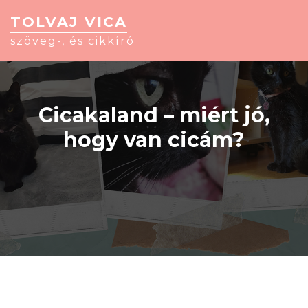
TOLVAJ VICA
szöveg-, és cikkíró
Cicakaland – miért jó,
hogy van cicám?