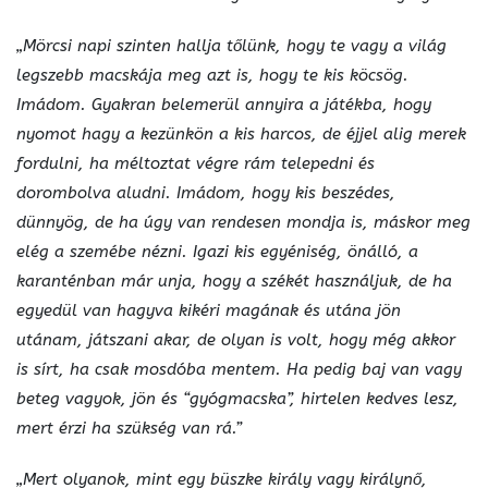
„Mörcsi napi szinten hallja tőlünk, hogy te vagy a világ
legszebb macskája meg azt is, hogy te kis köcsög.
Imádom. Gyakran belemerül annyira a játékba, hogy
nyomot hagy a kezünkön a kis harcos, de éjjel alig merek
fordulni, ha méltoztat végre rám telepedni és
dorombolva aludni. Imádom, hogy kis beszédes,
dünnyög, de ha úgy van rendesen mondja is, máskor meg
elég a szemébe nézni. Igazi kis egyéniség, önálló, a
karanténban már unja, hogy a székét használjuk, de ha
egyedül van hagyva kikéri magának és utána jön
utánam, játszani akar, de olyan is volt, hogy még akkor
is sírt, ha csak mosdóba mentem. Ha pedig baj van vagy
beteg vagyok, jön és “gyógmacska”, hirtelen kedves lesz,
mert érzi ha szükség van rá.”
„Mert olyanok, mint egy büszke király vagy királynő,