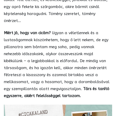
egy apró fekete kis szőrgombóc, akire bármit csinál
képtelenség haragudni. Tömény szeretet, tömény
önérzet…
Miért jó, hogy van cicám?
Ugyan a véletlennek és a
lustaságomnak köszönhetem, hogy ő lett nekem, de egy
pillanatra sem bántam meg soha, pedig vannak
nehezebb időszakaink, olykor összeveszünk majd
kibékülünk – a legjobbakkal is előfordul. De mindig van
társaságom, és ha igazán kell, akkor minden önérzetét
félreteszi a kisasszony és azonnal birtokba veszi a
mellkasomat, vagy a hasamat, hogy a dorombolásával
egy szempillantás alatt megvigasztaljon.
Társ és tanító
egyszerre, akiért felelősséggel tartozom.