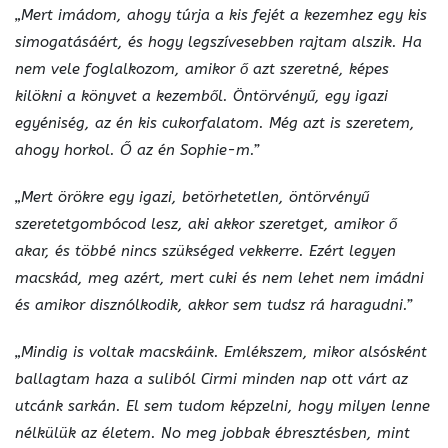
„Mert imádom, ahogy túrja a kis fejét a kezemhez egy kis
simogatásáért, és hogy legszívesebben rajtam alszik. Ha
nem vele foglalkozom, amikor ő azt szeretné, képes
kilökni a könyvet a kezemből. Öntörvényű, egy igazi
egyéniség, az én kis cukorfalatom. Még azt is szeretem,
ahogy horkol. Ő az én Sophie-m.”
„Mert örökre egy igazi, betörhetetlen, öntörvényű
szeretetgombócod lesz, aki akkor szeretget, amikor ő
akar, és többé nincs szükséged vekkerre. Ezért legyen
macskád, meg azért, mert cuki és nem lehet nem imádni
és amikor disznólkodik, akkor sem tudsz rá haragudni.”
„Mindig is voltak macskáink. Emlékszem, mikor alsósként
ballagtam haza a suliból Cirmi minden nap ott várt az
utcánk sarkán. El sem tudom képzelni, hogy milyen lenne
nélkülük az életem. No meg jobbak ébresztésben, mint