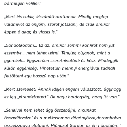
bármilyen vekker.”
„Mert kis cukik, kiszámíthatatlanok. Mindig meglep
valamivel az enyém, szeret játszani, de csak amikor
éppen ő akar, és vicces is.”
„Gondolkodom… Ez az, amikor semmi konkrét nem jut
eszembe… nem lehet leírni. Tényleg olyanok, mint a
gyerekek… Egyszerűen szeretnivalóak és kész. Mindegyik
külön egyéniség. Hihetetlen mennyi energiával tudnak
feltölteni egy hosszú nap után.”
„Mert szereeeet! Annak idején engem választott, úgyhogy
ez így „elrendeltetett”. De nagy boldogság, hogy itt van.”
„Senkivel nem lehet úgy összebújni, arcunkat
összedörzsizni és a melkasomon dögönyözve,dorombolva
összeizzadva elaludni. Hiányzol Gordon az én hógolyóm.”