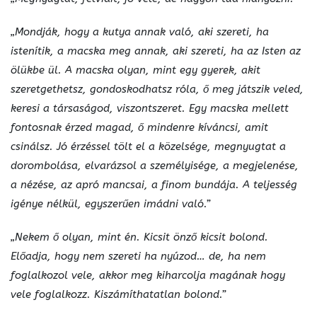
„Mondják, hogy a kutya annak való, aki szereti, ha
istenítik, a macska meg annak, aki szereti, ha az Isten az
ölükbe ül. A macska olyan, mint egy gyerek, akit
szeretgethetsz, gondoskodhatsz róla, ő meg játszik veled,
keresi a társaságod, viszontszeret. Egy macska mellett
fontosnak érzed magad, ő mindenre kíváncsi, amit
csinálsz. Jó érzéssel tölt el a közelsége, megnyugtat a
dorombolása, elvarázsol a személyisége, a megjelenése,
a nézése, az apró mancsai, a finom bundája. A teljesség
igénye nélkül, egyszerűen imádni való.”
„Nekem ő olyan, mint én. Kicsit önző kicsit bolond.
Előadja, hogy nem szereti ha nyúzod… de, ha nem
foglalkozol vele, akkor meg kiharcolja magának hogy
vele foglalkozz. Kiszámíthatatlan bolond.”