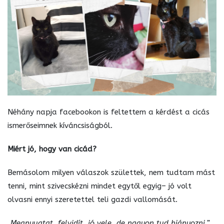
Néhány napja facebookon is feltettem a kérdést a cicás
ismerőseimnek kíváncsiságból.
Miért jó, hogy van cicád?
Bemásolom milyen válaszok születtek, nem tudtam mást
tenni, mint szivecskézni mindet egytől egyig– jó volt
olvasni ennyi szeretettel teli gazdi vallomását.
„Megnyugtat, felvidít, jó vele, de nagyon tud hiányozni.”