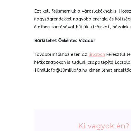
Ezt kell felismerniük a városlakóknak is! Hoss
nagyságrendekkel nagyobb energia és költségi
életben tartásával hűtjük utcáinkat, házaink u
Bárki lehet Önkéntes Vízadó!
További infókhoz ezen az
űrlapon
keresztül le
hétköznapokon is tudunk csapatépítő Locsolak
10milliofa@10milliofa.hu
címen lehet érdeklőd
Ki vagyok én?