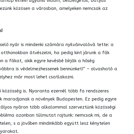
asárnap estéin ugyanis vidám, beszélgetős, batyus
dezünk közösen a városban, amelyeken nemcsak az
k!
elő nyár is mindenki számára nyilvánvalóvá tette: a
 otthonokban átvészelni, ha pedig kint járunk a fák
n a fákat, akik egyre kevésbé bírják a hőség
ábbra is védelmezhessenek bennünket!” – olvasható a
lyhez már most lehet csatlakozni.
ő közösség is. Nyaranta ezernél több fa rendszeres
ek maradjanak a növények Budapesten. Ez pedig egyre
aszályos nyáron több alkalommal szerveztünk közösségi
robléma azonban túlmutat rajtunk: nemcsak mi, de a
telen, s a jövőben mindinkább együtt lesz kénytelen
nyarakat.