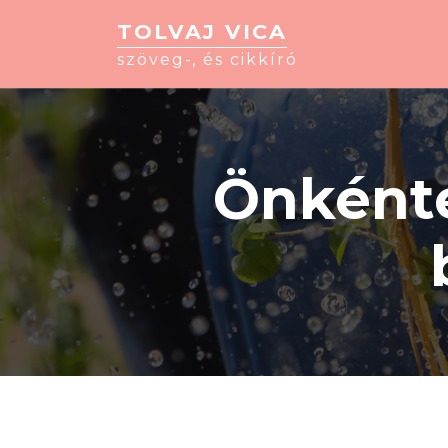
TOLVAJ VICA
szöveg-, és cikkíró
Önkéntes