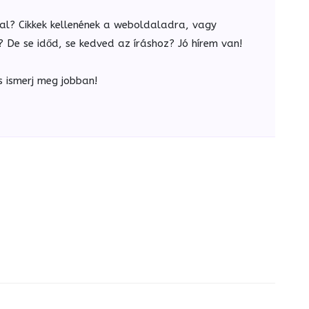
al? Cikkek kellenének a weboldaladra, vagy
De se időd, se kedved az íráshoz? Jó hírem van!
s ismerj meg jobban!