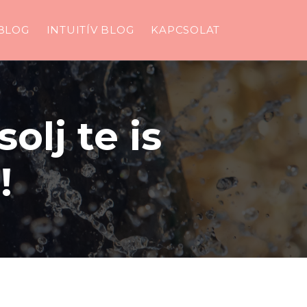
BLOG
INTUITÍV BLOG
KAPCSOLAT
olj te is
!