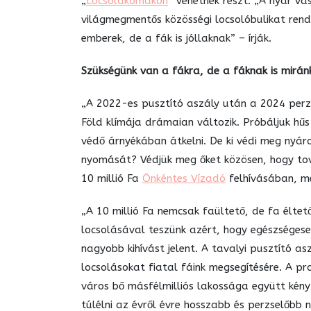
„
Locsolakomákon
” vehetnek részt. „A nyár v
világmegmentős közösségi locsolóbulikat ren
emberek, de a fák is jóllaknak” – írják.
Szükségünk van a fákra, de a fáknak is mirán
„A 2022-es pusztító aszály után a 2024 perzs
Föld klímája drámaian változik. Próbáljuk hűs
védő árnyékában átkelni. De ki védi meg nyáro
nyomását? Védjük meg őket közösen, hogy tov
10 millió Fa
Önkéntes Vízadó
felhívásában, me
„A 10 millió Fa nemcsak faültető, de fa éltet
locsolásával teszünk azért, hogy egészséges
nagyobb kihívást jelent. A tavalyi pusztító 
locsolásokat fiatal fáink megsegítésére. A p
város bő másfélmilliós lakossága együtt kény
túlélni az évről évre hosszabb és perzselőbb 