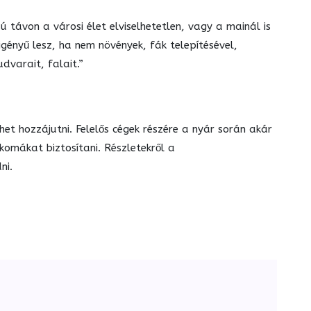
zú távon a városi élet elviselhetetlen, vagy a mainál is
gényű lesz, ha nem növények, fák telepítésével,
dvarait, falait.”
het hozzájutni. Felelős cégek részére a nyár során akár
omákat biztosítani. Részletekről a
ni.