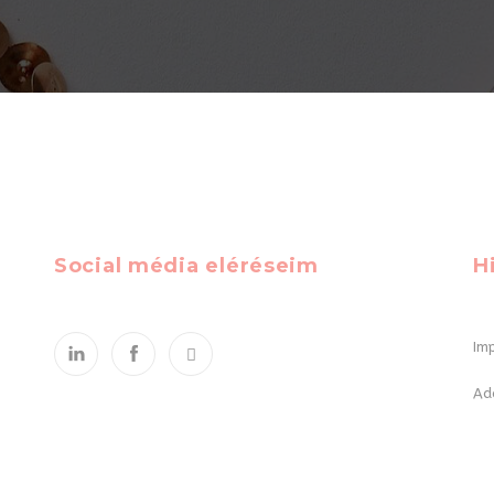
Social média eléréseim
H
Im
Ad