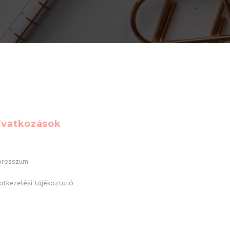
ivatkozások
presszum
atkezelési tájékoztató