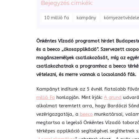
Bejegyzés címkék:
10 millió fa
kampány
környezetvédel
Önkéntes Vízadó programot hirdet Budapeste
és a beeco „ökosapplikáció”. Szervezett csop
magánszemélyek csatlakozását, míg az egyéni 
csatlakozhatnak a programhoz a beeco térképe
vételezni, és merre vannak a locsolandó fák.
Kampányt indítunk az 5 évnél fiatalabb fővá
millió Fa
honlapján. Mint írják:
A grund
udvarán
alkalmat teremtett arra, hogy Bardóczi Sándo
vezérigazgatója, a
beeco
munkatársai, valamin
megtartsa a legelső Önkéntes Vízadó toborzá
térképes applikáció segítségével segíthetnek 