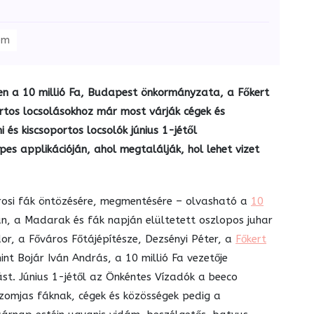
em
n a 10 millió Fa, Budapest önkormányzata, a Főkert
ortos locsolásokhoz már most várják cégek és
és kiscsoportos locsolók június 1-jétől
s applikációján, ahol megtalálják, hol lehet vizet
rosi fák öntözésére, megmentésére – olvasható a
10
, a Madarak és fák napján elültetett oszlopos juhar
r, a Főváros Főtájépítésze, Dezsényi Péter, a
Főkert
t Bojár Iván András, a 10 millió Fa vezetője
st. Június 1-jétől az Önkéntes Vízadók a beeco
szomjas fáknak, cégek és közösségek pedig a