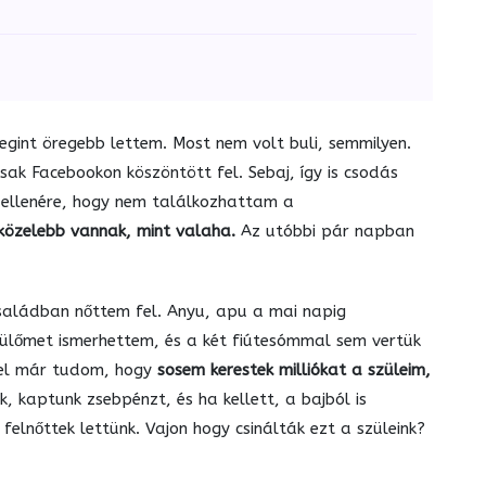
gint öregebb lettem. Most nem volt buli, semmilyen.
ak Facebookon köszöntött fel. Sebaj, így is csodás
k ellenére, hogy nem találkozhattam a
közelebb vannak, mint valaha.
Az utóbbi pár napban
saládban nőttem fel. Anyu, apu a mai napig
zülőmet ismerhettem, és a két fiútesómmal sem vertük
el már tudom, hogy
sosem kerestek milliókat a szüleim,
, kaptunk zsebpénzt, és ha kellett, a bajból is
felnőttek lettünk. Vajon hogy csinálták ezt a szüleink?