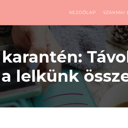
KEZDŐLAP
SZAKMAI 
karantén: Távo
 a lelkünk össze