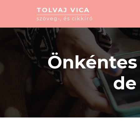
TOLVAJ VICA
szöveg-, és cikkíró
Önkéntes 
de