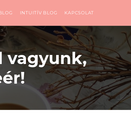
BLOG
INTUITÍV BLOG
KAPCSOLAT
l vagyunk,
ér!