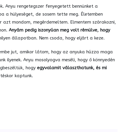
ok. Anyu rengetegszer fenyegetett bennünket a
bba a hülyeséget, de sosem tette meg. Életemben
 már azt mondom, megérdemeltem. Elmentem szórakozni,
non.
Anyám pedig iszonyúan meg volt rémülve, hogy
milyen állapotban. Nem csoda, hogy eljárt a keze.
zembe jut, amikor látom, hogy az anyuka húzza maga
tunk ilyenek. Anyu mosolyogva meséli, hogy ő könnyedén
egbeszéltük, hogy
egyvalamit választhatunk, és mi
etéskor kaptunk.