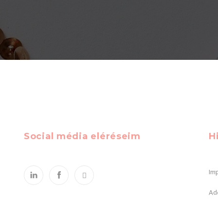
Social média eléréseim
H
Im
Ad